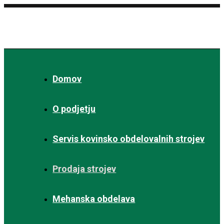
Domov
O podjetju
Servis kovinsko obdelovalnih strojev
Prodaja strojev
Mehanska obdelava