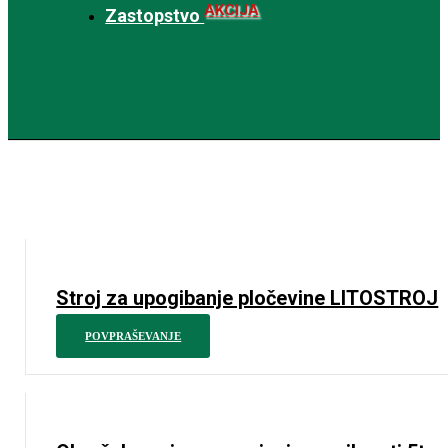
AKCIJA
Zastopstvo
Stroj za upogibanje pločevine LITOSTROJ
POVPRAŠEVANJE